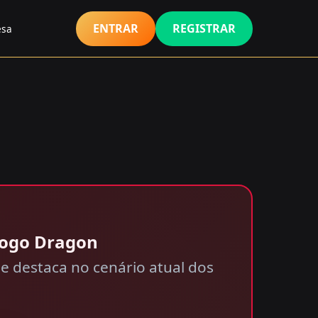
ENTRAR
REGISTRAR
esa
Jogo Dragon
e destaca no cenário atual dos