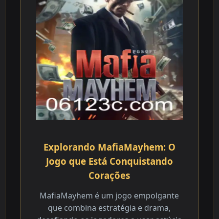
Explorando MafiaMayhem: O
Jogo que Está Conquistando
Corações
MafiaMayhem é um jogo empolgante
que combina estratégia e drama,