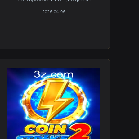
2026-04-06