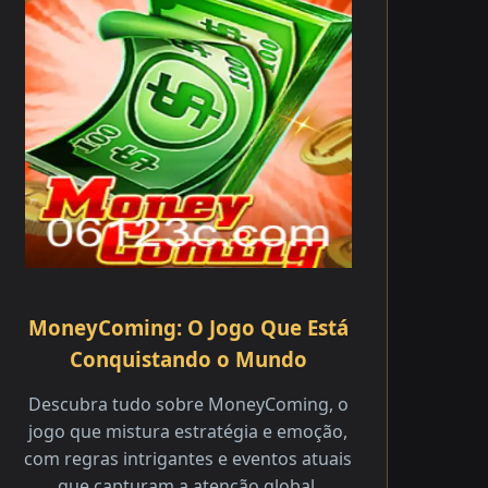
MoneyComing: O Jogo Que Está
Conquistando o Mundo
Descubra tudo sobre MoneyComing, o
jogo que mistura estratégia e emoção,
com regras intrigantes e eventos atuais
que capturam a atenção global.