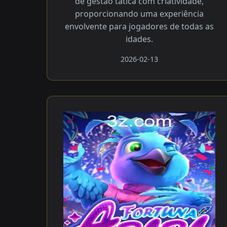
de gestão tática com criatividade,
proporcionando uma experiência
envolvente para jogadores de todas as
idades.
2026-02-13