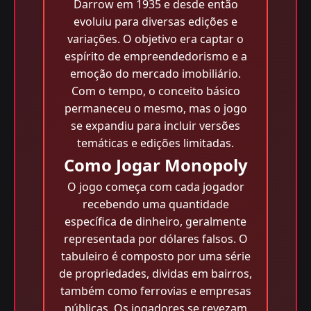
Darrow em 1935 e desde então
evoluiu para diversas edições e
variações. O objetivo era captar o
espírito de empreendedorismo e a
emoção do mercado imobiliário.
Com o tempo, o conceito básico
permaneceu o mesmo, mas o jogo
se expandiu para incluir versões
temáticas e edições limitadas.
Como Jogar Monopoly
O jogo começa com cada jogador
recebendo uma quantidade
específica de dinheiro, geralmente
representada por dólares falsos. O
tabuleiro é composto por uma série
de propriedades, dividas em bairros,
também como ferrovias e empresas
públicas. Os jogadores se revezam