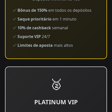
✅
Bônus de 150%
em todos os depósitos
✅
Saque prioritário
em 1 minuto
✅
10% de cashback
semanal
✅
Suporte VIP
24/7
✅
Limites de aposta
mais altos
🥈
PLATINUM VIP