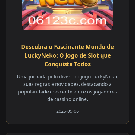
Descubra o Fascinante Mundo de
LuckyNeko: O Jogo de Slot que
Conquista Todos
Uma jornada pelo divertido jogo LuckyNeko,
suas regras e novidades, destacando a
popularidade crescente entre os jogadores
de cassino online.
2026-05-06