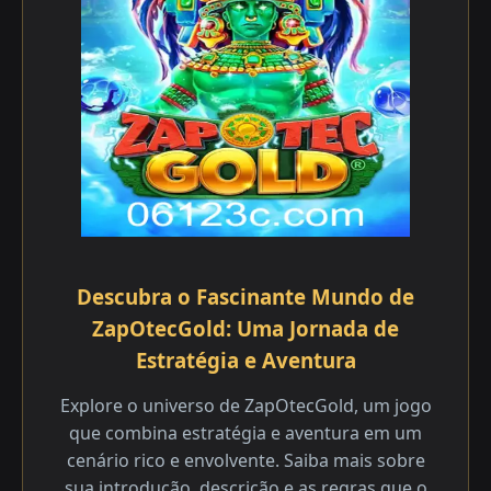
Descubra o Fascinante Mundo de
ZapOtecGold: Uma Jornada de
Estratégia e Aventura
Explore o universo de ZapOtecGold, um jogo
que combina estratégia e aventura em um
cenário rico e envolvente. Saiba mais sobre
sua introdução, descrição e as regras que o