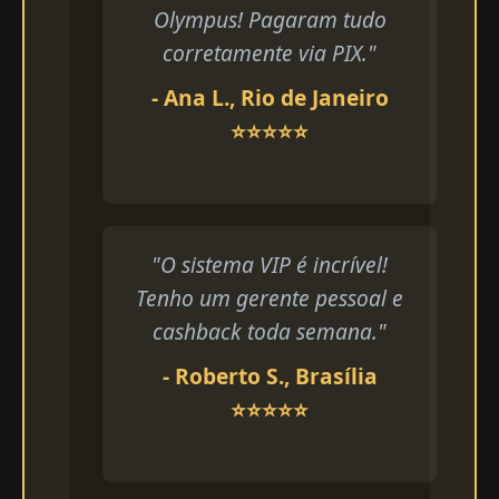
Olympus! Pagaram tudo
corretamente via PIX."
- Ana L., Rio de Janeiro
⭐⭐⭐⭐⭐
"O sistema VIP é incrível!
Tenho um gerente pessoal e
cashback toda semana."
- Roberto S., Brasília
⭐⭐⭐⭐⭐