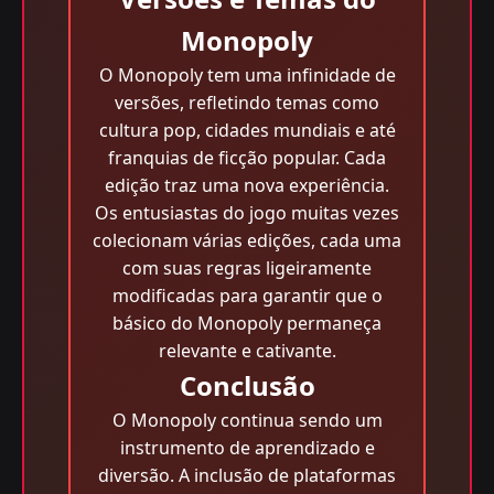
Monopoly
O Monopoly tem uma infinidade de
versões, refletindo temas como
cultura pop, cidades mundiais e até
franquias de ficção popular. Cada
edição traz uma nova experiência.
Os entusiastas do jogo muitas vezes
colecionam várias edições, cada uma
com suas regras ligeiramente
modificadas para garantir que o
básico do Monopoly permaneça
relevante e cativante.
Conclusão
O Monopoly continua sendo um
instrumento de aprendizado e
diversão. A inclusão de plataformas