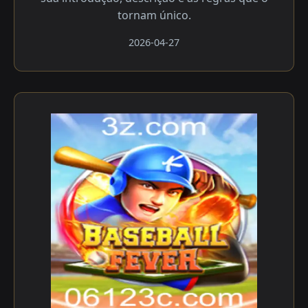
tornam único.
2026-04-27