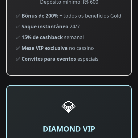
Depósito mínimo: R$ 600
✅
Bônus de 200%
+ todos os benefícios Gold
✅
Saque instantâneo
24/7
✅
15% de cashback
semanal
✅
Mesa VIP exclusiva
no cassino
✅
Convites para eventos
especiais
💎
DIAMOND VIP