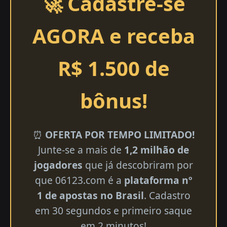
🚀 Cadastre-se
AGORA e receba
R$ 1.500 de
bônus!
⏰
OFERTA POR TEMPO LIMITADO!
Junte-se a mais de
1,2 milhão de
jogadores
que já descobriram por
que 06123.com é a
plataforma nº
1 de apostas no Brasil
. Cadastro
em 30 segundos e primeiro saque
em 2 minutos!