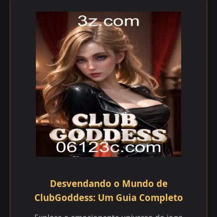
Desvendando o Mundo de
ClubGoddess: Um Guia Completo