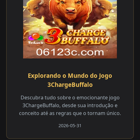
Explorando o Mundo do Jogo
3ChargeBuffalo
Descubra tudo sobre o emocionante jogo
3ChargeBuffalo, desde sua introdução e
conceito até as regras que o tornam único.
2026-05-31