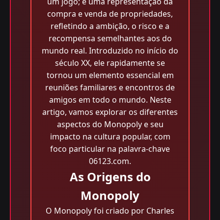
um jogo; é uma representação da
compra e venda de propriedades,
refletindo a ambição, o risco e a
recompensa semelhantes aos do
mundo real. Introduzido no início do
século XX, ele rapidamente se
tornou um elemento essencial em
reuniões familiares e encontros de
amigos em todo o mundo. Neste
artigo, vamos explorar os diferentes
aspectos do Monopoly e seu
impacto na cultura popular, com
foco particular na palavra-chave
06123.com.
As Origens do
Monopoly
O Monopoly foi criado por Charles