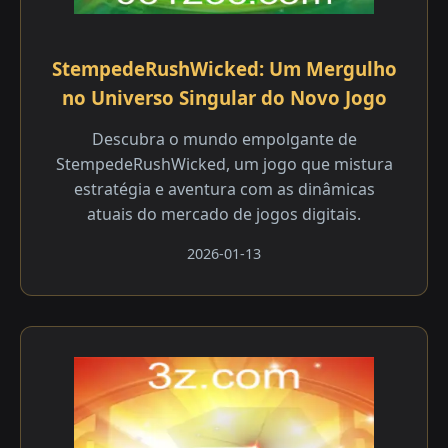
StempedeRushWicked: Um Mergulho
no Universo Singular do Novo Jogo
Descubra o mundo empolgante de
StempedeRushWicked, um jogo que mistura
estratégia e aventura com as dinâmicas
atuais do mercado de jogos digitais.
2026-01-13