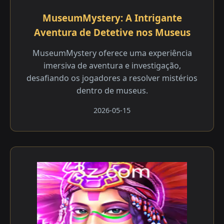
MuseumMystery: A Intrigante
Aventura de Detetive nos Museus
MuseumMystery oferece uma experiência
imersiva de aventura e investigação,
desafiando os jogadores a resolver mistérios
dentro de museus.
2026-05-15