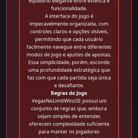
equilíbrio elegante entre estética e
funcionalidade.
A interface do jogo é
impecavelmente organizada, com
controles claros e opções visíveis,
permitindo que cada usuário
facilmente navegue entre diferentes
modos de jogo e ajustes de apostas.
Essa simplicidade, porém, esconde
uma profundidade estratégica que
faz com que cada partida seja única
e desafiante.
Regras do Jogo
VegasNoLimitWinsSE possui um
conjunto de regras que, embora
sejam simples de entender,
oferecem complexidade suficiente
para manter os jogadores