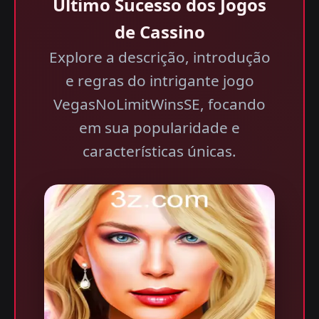
Último Sucesso dos Jogos
de Cassino
Explore a descrição, introdução
e regras do intrigante jogo
VegasNoLimitWinsSE, focando
em sua popularidade e
características únicas.