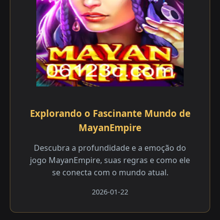
Explorando o Fascinante Mundo de
MayanEmpire
Descubra a profundidade e a emoção do
jogo MayanEmpire, suas regras e como ele
se conecta com o mundo atual.
2026-01-22