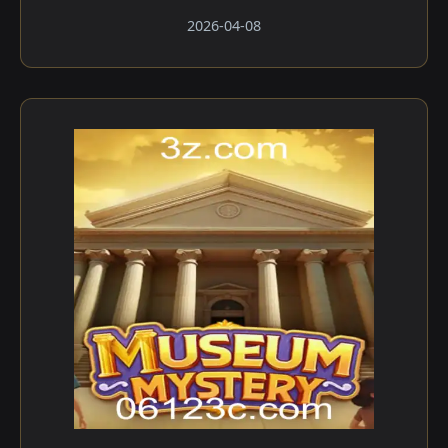
2026-04-08