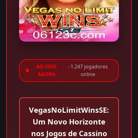
AO VIVO
- 1.247 jogadores
AGORA
online
VegasNoLimitWinsSE:
Um Novo Horizonte
nos Jogos de Cassino