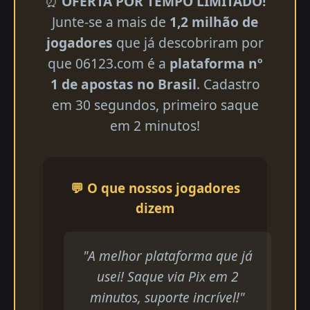
⏰
OFERTA POR TEMPO LIMITADO!
Junte-se a mais de
1,2 milhão de
jogadores
que já descobriram por
que 06123.com é a
plataforma nº
1 de apostas no Brasil
. Cadastro
em 30 segundos, primeiro saque
em 2 minutos!
💬 O que nossos jogadores
dizem
"A melhor plataforma que já
usei! Saque via Pix em 2
minutos, suporte incrível!"