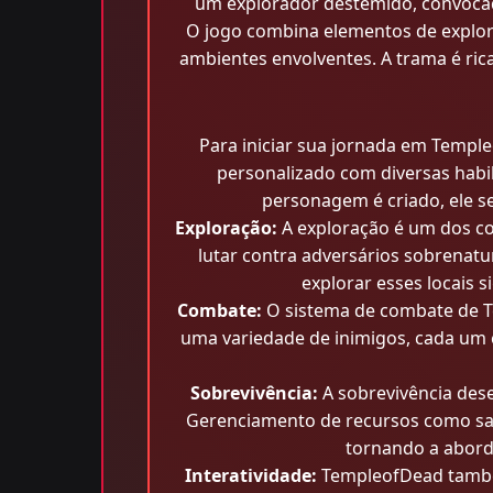
um explorador destemido, convocad
O jogo combina elementos de explora
ambientes envolventes. A trama é ric
Para iniciar sua jornada em Temp
personalizado com diversas habi
personagem é criado, ele s
Exploração:
A exploração é um dos co
lutar contra adversários sobrenatu
explorar esses locais s
Combate:
O sistema de combate de Te
uma variedade de inimigos, cada um c
Sobrevivência:
A sobrevivência des
Gerenciamento de recursos como saúd
tornando a aborda
Interatividade:
TempleofDead também