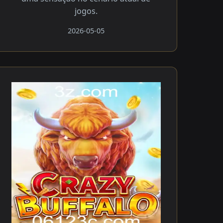
jogos.
2026-05-05