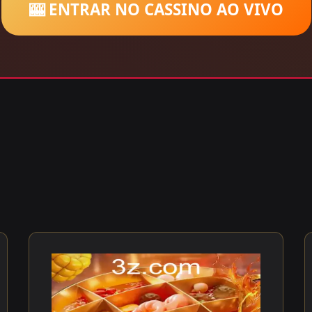
🎰 ENTRAR NO CASSINO AO VIVO