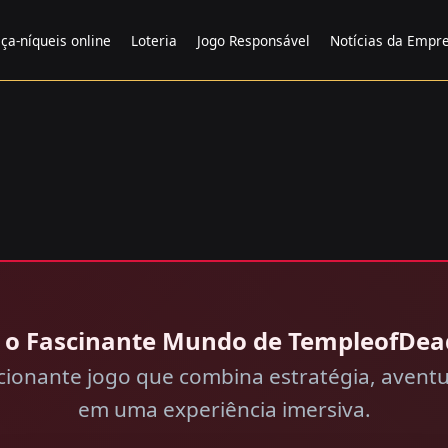
ça-níqueis online
Loteria
Jogo Responsável
Notícias da Empr
 o Fascinante Mundo de TempleofDead
ionante jogo que combina estratégia, aventur
em uma experiência imersiva.