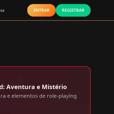
ENTRAR
REGISTRAR
esa
: Aventura e Mistério
a e elementos de role-playing