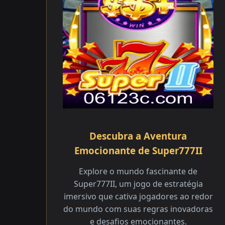
Descubra a Aventura
Emocionante de Super777II
Explore o mundo fascinante de
Super777II, um jogo de estratégia
imersivo que cativa jogadores ao redor
do mundo com suas regras inovadoras
e desafios emocionantes.