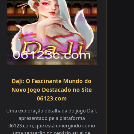
DaJi: O Fascinante Mundo do
Novo Jogo Destacado no Site
06123.com
Uma exploração detalhada do jogo DaJi,
apresentado pela plataforma
06123.com, que está emergindo como
uma sensação no cenário atual de