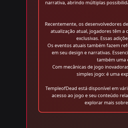
narrativa, abrindo múltiplas possibili
Recentemente, os desenvolvedores de
atualização atual, jogadores têm 
exclusivas. Essas adiç
Os eventos atuais também fazem ref
em seu design e narrativas. Essenc
também uma co
Com mecânicas de jogo inovadoras
simples jogo: é uma exp
TempleofDead está disponível em vári
acesso ao jogo e seu conteúdo rela
explorar mais sobre