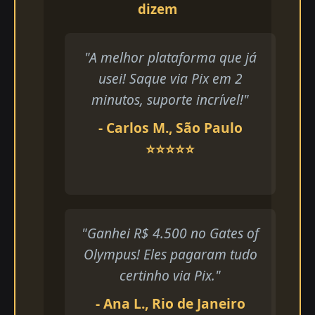
dizem
"A melhor plataforma que já
usei! Saque via Pix em 2
minutos, suporte incrível!"
- Carlos M., São Paulo
⭐⭐⭐⭐⭐
"Ganhei R$ 4.500 no Gates of
Olympus! Eles pagaram tudo
certinho via Pix."
- Ana L., Rio de Janeiro