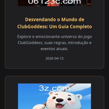
Desvendando o Mundo de
ClubGoddess: Um Guia Completo
Explore o emocionante universo do jogo
ClubGoddess, suas regras, introdução e
eventos atuais.
2026-04-15