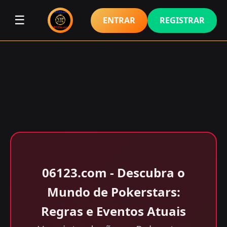
☰
ENTRAR
REGISTRAR
06123.com - Descubra o
Mundo de Pokerstars:
Regras e Eventos Atuais