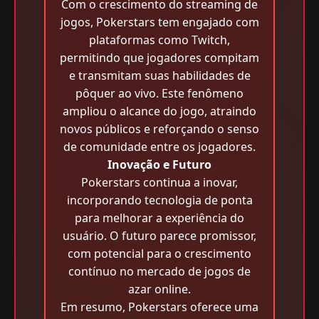
Com o crescimento do streaming de
jogos, Pokerstars tem engajado com
plataformas como Twitch,
permitindo que jogadores compitam
e transmitam suas habilidades de
pôquer ao vivo. Este fenômeno
ampliou o alcance do jogo, atraindo
novos públicos e reforçando o senso
de comunidade entre os jogadores.
Inovação e Futuro
Pokerstars continua a inovar,
incorporando tecnologia de ponta
para melhorar a experiência do
usuário. O futuro parece promissor,
com potencial para o crescimento
contínuo no mercado de jogos de
azar online.
Em resumo, Pokerstars oferece uma