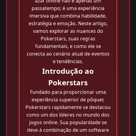
azar online não é apenas um
passatempo; é uma experiência
imersiva que combina habilidade,
estratégia e emoção. Neste artigo,
vamos explorar as nuances do
Pokerstars, suas regras
fundamentais, e como ele se
conecta ao cenário atual de eventos
e tendências.
Introdução ao
Pokerstars
Fundado para proporcionar uma
experiência superior de pôquer,
Pokerstars rapidamente se destacou
como um dos líderes no mundo dos
jogos online. Sua popularidade se
deve à combinação de um software