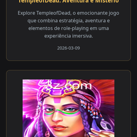
TempleofDead: Aventura e Mistério
Explore TempleofDead, o emocionante jogo
que combina estratégia, aventura e
elementos de role-playing em uma
experiência imersiva.
2026-03-09