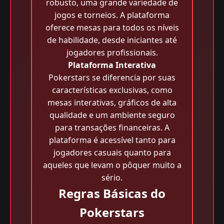
robusto, uma grande variedade de
jogos e torneios. A plataforma
oferece mesas para todos os níveis
de habilidade, desde iniciantes até
jogadores profissionais.
Plataforma Interativa
Pokerstars se diferencia por suas
características exclusivas, como
mesas interativas, gráficos de alta
qualidade e um ambiente seguro
para transações financeiras. A
plataforma é acessível tanto para
jogadores casuais quanto para
aqueles que levam o pôquer muito a
sério.
Regras Básicas do
Pokerstars