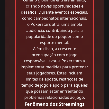
cenário global de entretenimento,
criando novas oportunidades e
desafios. Durante eventos especiais,
como campeonatos internacionais,
o Pokerstars atrai uma ampla
audiência, contribuindo para a
popularidade do pôquer como
esporte mental.
Além disso, a crescente
preocupação com o jogo
responsável levou a Pokerstars a
implementar medidas para proteger
seus jogadores. Estas incluem
limites de aposta, restrições de
tempo de jogo e apoio para aqueles
que possam estar enfrentando
problemas relacionados ao jogo.
Fenômeno dos Streamings