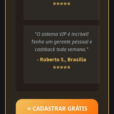
⭐⭐⭐⭐⭐
"O sistema VIP é incrível!
Tenho um gerente pessoal e
cashback toda semana."
- Roberto S., Brasília
⭐⭐⭐⭐⭐
⭐ CADASTRAR GRÁTIS