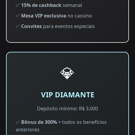
✅
15% de cashback
semanal
✅
Mesa VIP exclusiva
no cassino
✅
Convites
para eventos especiais
💎
VIP DIAMANTE
Depósito mínimo: R$ 3.000
✅
Bônus de 300%
+ todos os benefícios
anteriores