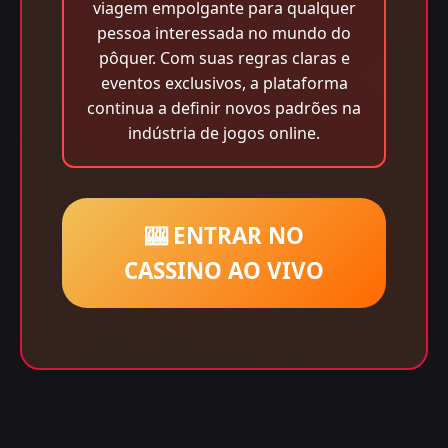
viagem empolgante para qualquer
pessoa interessada no mundo do
pôquer. Com suas regras claras e
eventos exclusivos, a plataforma
continua a definir novos padrões na
indústria de jogos online.
🎰 ENTRAR NO
CASSINO AO VIVO