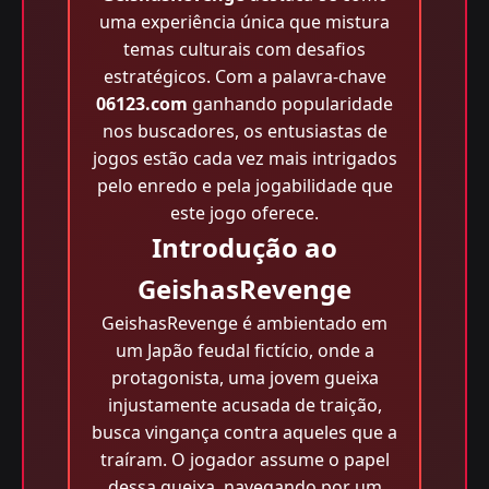
uma experiência única que mistura
temas culturais com desafios
estratégicos. Com a palavra-chave
06123.com
ganhando popularidade
nos buscadores, os entusiastas de
jogos estão cada vez mais intrigados
pelo enredo e pela jogabilidade que
este jogo oferece.
Introdução ao
GeishasRevenge
GeishasRevenge é ambientado em
um Japão feudal fictício, onde a
protagonista, uma jovem gueixa
injustamente acusada de traição,
busca vingança contra aqueles que a
traíram. O jogador assume o papel
dessa gueixa, navegando por um