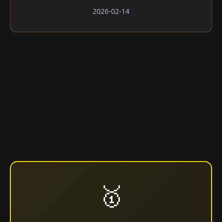
2026-02-14
🥇