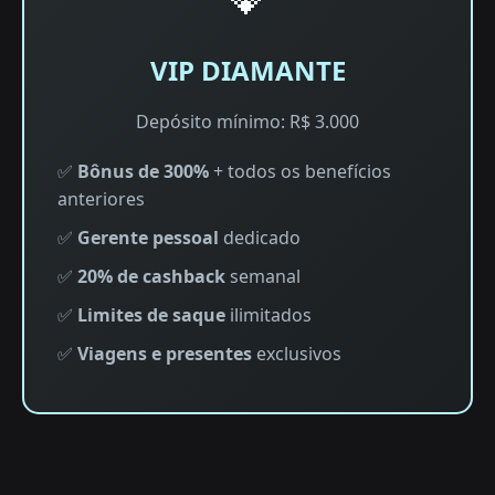
VIP DIAMANTE
Depósito mínimo: R$ 3.000
✅
Bônus de 300%
+ todos os benefícios
anteriores
✅
Gerente pessoal
dedicado
✅
20% de cashback
semanal
✅
Limites de saque
ilimitados
✅
Viagens e presentes
exclusivos