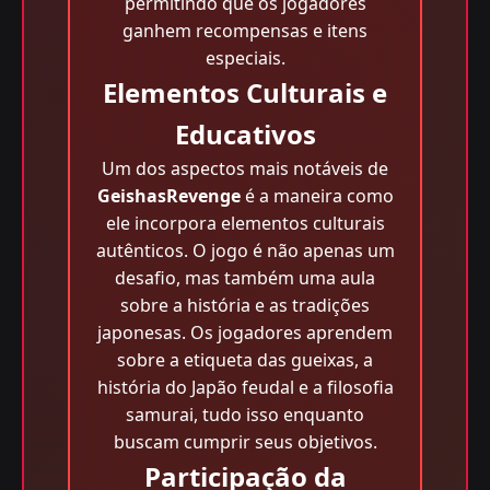
permitindo que os jogadores
ganhem recompensas e itens
especiais.
Elementos Culturais e
Educativos
Um dos aspectos mais notáveis de
GeishasRevenge
é a maneira como
ele incorpora elementos culturais
autênticos. O jogo é não apenas um
desafio, mas também uma aula
sobre a história e as tradições
japonesas. Os jogadores aprendem
sobre a etiqueta das gueixas, a
história do Japão feudal e a filosofia
samurai, tudo isso enquanto
buscam cumprir seus objetivos.
Participação da