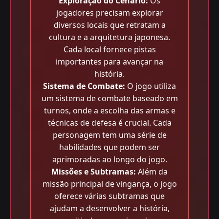
Exploração do Cenário:
Os
jogadores precisam explorar
diversos locais que retratam a
cultura e a arquitetura japonesa.
Cada local fornece pistas
importantes para avançar na
história.
Sistema de Combate:
O jogo utiliza
um sistema de combate baseado em
turnos, onde a escolha das armas e
técnicas de defesa é crucial. Cada
personagem tem uma série de
habilidades que podem ser
aprimoradas ao longo do jogo.
Missões e Subtramas:
Além da
missão principal de vingança, o jogo
oferece várias subtramas que
ajudam a desenvolver a história,