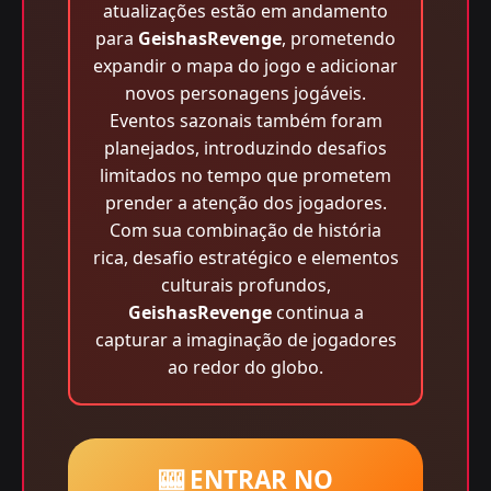
atualizações estão em andamento
para
GeishasRevenge
, prometendo
expandir o mapa do jogo e adicionar
novos personagens jogáveis.
Eventos sazonais também foram
planejados, introduzindo desafios
limitados no tempo que prometem
prender a atenção dos jogadores.
Com sua combinação de história
rica, desafio estratégico e elementos
culturais profundos,
GeishasRevenge
continua a
capturar a imaginação de jogadores
ao redor do globo.
🎰 ENTRAR NO