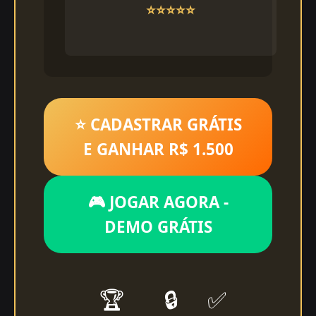
⭐⭐⭐⭐⭐
⭐ CADASTRAR GRÁTIS
E GANHAR R$ 1.500
🎮 JOGAR AGORA -
DEMO GRÁTIS
🏆
🔒
✅