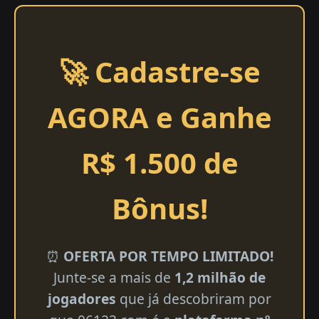
🚀 Cadastre-se
AGORA e Ganhe
R$ 1.500 de
Bônus!
⏰
OFERTA POR TEMPO LIMITADO!
Junte-se a mais de
1,2 milhão de
jogadores
que já descobriram por