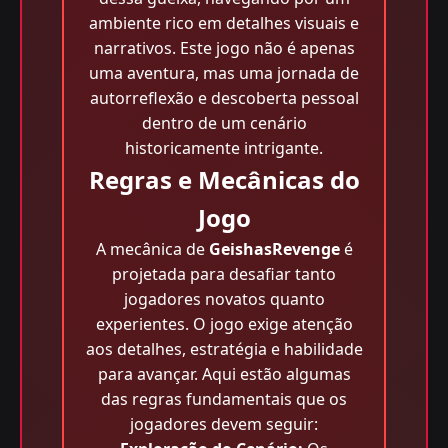
ambiente rico em detalhes visuais e
narrativos. Este jogo não é apenas
uma aventura, mas uma jornada de
autorreflexão e descoberta pessoal
dentro de um cenário
historicamente intrigante.
Regras e Mecânicas do
Jogo
A mecânica de
GeishasRevenge
é
projetada para desafiar tanto
jogadores novatos quanto
experientes. O jogo exige atenção
aos detalhes, estratégia e habilidade
para avançar. Aqui estão algumas
das regras fundamentais que os
jogadores devem seguir: