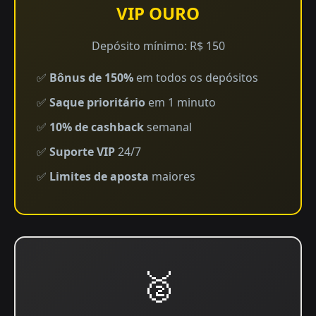
VIP OURO
Depósito mínimo: R$ 150
✅
Bônus de 150%
em todos os depósitos
✅
Saque prioritário
em 1 minuto
✅
10% de cashback
semanal
✅
Suporte VIP
24/7
✅
Limites de aposta
maiores
🥈