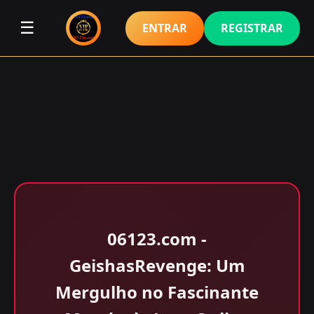
☰
ENTRAR
REGISTRAR
06123.com -
GeishasRevenge: Um
Mergulho no Fascinante