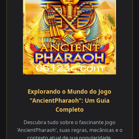
Explorando o Mundo do Jogo
"AncientPharaoh": Um Guia
Completo
Descubra tudo sobre o fascinante jogo
'AncientPharaoh', suas regras, mecânicas e o
contexto atual de sua popularidade.