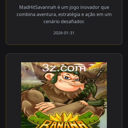
MadHitSavannah é um jogo inovador que
combina aventura, estratégia e ação em um
cenário desafiador.
2026-01-31