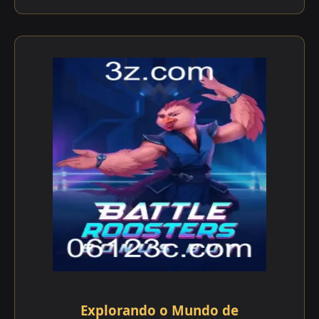
Explorando o Mundo de