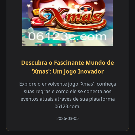
Descubra o Fascinante Mundo de
'Xmas': Um Jogo Inovador
Explore o envolvente jogo 'Xmas', conheça
suas regras e como ele se conecta aos
eventos atuais através de sua plataforma
06123.com.
2026-03-05