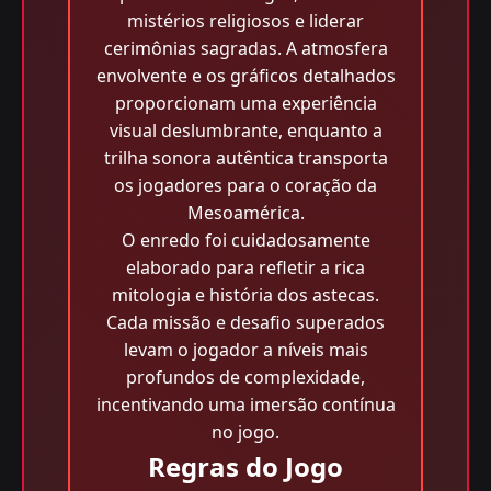
mistérios religiosos e liderar
cerimônias sagradas. A atmosfera
envolvente e os gráficos detalhados
proporcionam uma experiência
visual deslumbrante, enquanto a
trilha sonora autêntica transporta
os jogadores para o coração da
Mesoamérica.
O enredo foi cuidadosamente
elaborado para refletir a rica
mitologia e história dos astecas.
Cada missão e desafio superados
levam o jogador a níveis mais
profundos de complexidade,
incentivando uma imersão contínua
no jogo.
Regras do Jogo