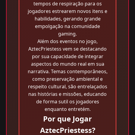
tempos de respiração para os
jogadores estrearem novos itens e
habilidades, gerando grande
empolgação na comunidade
gaming.
Além dos eventos no jogo,
AztecPriestess vem se destacando
por sua capacidade de integrar
aspectos do mundo real em sua
narrativa. Temas contemporâneos,
como preservação ambiental e
respeito cultural, são entrelaçados
nas histórias e missões, educando
de forma sutil os jogadores
enquanto entretém.
Por que Jogar
AztecPriestess?