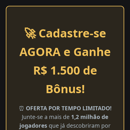
🚀 Cadastre-se
AGORA e Ganhe
R$ 1.500 de
Bônus!
⏰
OFERTA POR TEMPO LIMITADO!
Junte-se a mais de
1,2 milhão de
jogadores
que já descobriram por