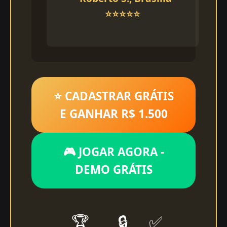
⭐⭐⭐⭐⭐
⭐ CADASTRAR GRÁTIS
E GANHAR R$ 1.500
🎮 JOGAR AGORA -
DEMO GRÁTIS
🏆
🔒
✅