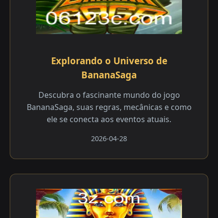
Explorando o Universo de
BananaSaga
Descubra o fascinante mundo do jogo
BananaSaga, suas regras, mecânicas e como
ele se conecta aos eventos atuais.
2026-04-28