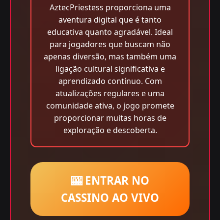
AztecPriestess proporciona uma
aventura digital que é tanto
educativa quanto agradável. Ideal
para jogadores que buscam não
apenas diversão, mas também uma
ligação cultural significativa e
aprendizado contínuo. Com
atualizações regulares e uma
comunidade ativa, o jogo promete
proporcionar muitas horas de
exploração e descoberta.
🎰 ENTRAR NO
CASSINO AO VIVO