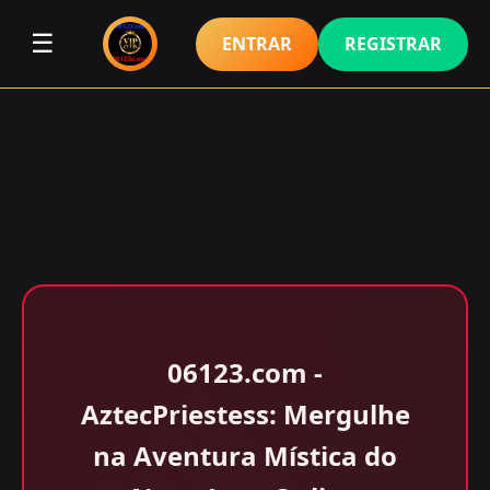
☰
ENTRAR
REGISTRAR
06123.com -
AztecPriestess: Mergulhe
na Aventura Mística do